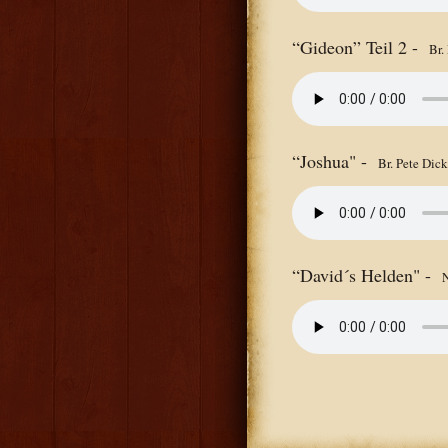
“Gideon” Teil 2 -
Br.
“Joshua" -
Br. Pete Dic
“David´s Helden" -
N