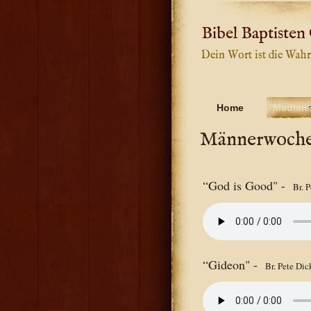
Bibel Baptisten
Dein Wort ist die Wahr
Home
Medien
Männerwoche
“God is Good" -
Br. 
“Gideon" -
Br. Pete Dic